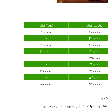
اتاق سه تخته
اتاق 4 تخته
260.000
270.000
-
290.000
260.000
280.000
300.000
320.000
-
350.000
-
360.000
370.000
390.000
-
540.000
550.000
590.000
شته و خسارات احتمالی به عهده ایرلاین خواهد بود.