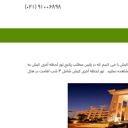
91006898 (021)
 کیش
را می کنیم که در پایین مطلب پکیج تور لحظه آخری کیش به
ترتیب قیمت و نوع اتاق قرار داده شده است. شما با انتخاب نوع هتل می توانید قیمت آن را مشاهده نمایید . تور لحظه آخری کیش شامل 3 شب اقامت در هتل