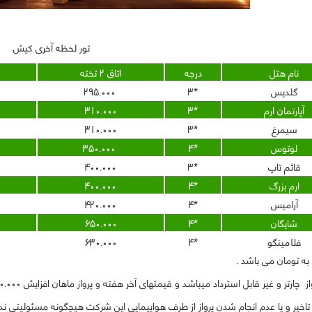
تور لحظه آخری کیش
نام هتل
درجه
اتاق 2 تخته
گلدیس
*3
295.000
آپارتمان ارم
*3
310.000
سیمرغ
*3
310.000
لوتوس
*4
350.000
قائم تاپ
*3
400.000
ارم بزرگ
*4
400.000
آرامیس
*4
420.000
شایگان
*4
650.000
فلامینگو
*4
630.000
ه تومان می باشد .
 چارتر و غیر قابل استرداد میباشد و قیمتهای آخر هفته و پرواز ماهان افزایش 50.000 دارد.
اخیر و یا عدم انجام شدن پرواز از طرف هواپیمایی این شرکت هیچگونه مسئولیتی ندا